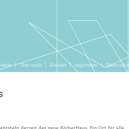
ojekte
Über mich
Kontakt
Impressum
Datenschu
s
ntsteht derzeit das neue KörberHaus. Ein Ort für alle