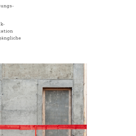
tungs-
rk-
tation
gängliche