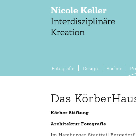
Fotografie
Design
Bücher
Pr
Das KörberHau
Körber Stiftung
Architektur Fotografie
Im Hamburger Stadtteil Bergedorf e